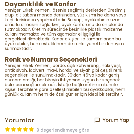
Dayanıklılık ve Konfor
Yeniçeri Erkek Yemeni, özenle seçilmiş derilerden üretilmiş
olup, alt tabanı manda derisinden, yüz kısmı ise dana veya
keçi derisinden yapılmaktadır. Bu yapı, ayakkabının uzun
ömürlü olmasını sağlarken, ayak konforunu da ön planda
tutmaktadır. Üretim sürecinde kesinlikle plastik malzeme
kullanılmamakta ve tüm aşamalar el işçiliği ile
gerçekleştirilmektedir. Kenar dikişleri ile tamamlanan bu
ayakkabılar, hem estetik hem de fonksiyonel bir deneyim
sunmaktadır.
Renk ve Numara Seçenekleri
Yeniçeri Erkek Yemeni, bordo, açık kahverengi, haki yeşil,
antik siyah, lacivert, mavi, hardal ve siyah gibi çeşitli renk
seçenekleri ile sunulmaktadır. 39’dan 46’ya kadar geniş
numara aralığı, her bireyin ihtiyacına uygun bir seçenek
bulmasını sağlamaktadır. İsteğe bağlı üretim imkanı ile
kişisel tercihlere göre özelleştirilebilen bu ayakkabılar, hem
günlük kullanım hem de özel günler için ideal bir tercihtir.
Yorumlar
Yorum Yap
9 değerlendirmeye göre