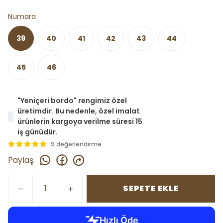
Numara
39
40
41
42
43
44
45
46
"Yeniçeri bordo" rengimiz özel
üretimdir. Bu nedenle, özel imalat
ürünlerin kargoya verilme süresi 15
iş günüdür.
9 değerlendirme
Paylaş
:
SEPETE EKLE