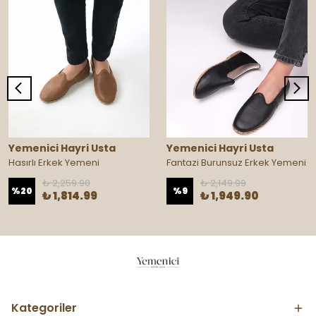
Yemenici Hayri Usta
Yemenici Hayri Usta
Hasırlı Erkek Yemeni
Fantazi Burunsuz Erkek Yemeni
₺ 2,259.90
₺ 2,149.99
%
20
%
9
₺ 1,814.99
₺ 1,949.90
Kategoriler