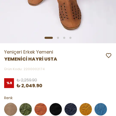
Yeniçeri Erkek Yemeni
YEMENİCİ HAYRİ USTA
Ürün Kodu
:
2200002174
₺ 2,259.90
%
9
₺ 2,049.90
Renk