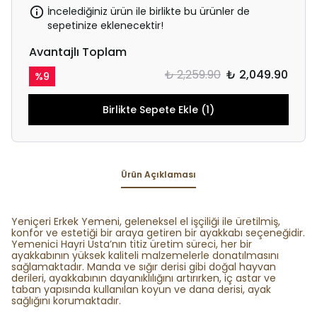
İncelediğiniz ürün ile birlikte bu ürünler de
sepetinize eklenecektir!
Avantajlı Toplam
₺ 2,259.90
₺ 2,049.90
%
9
Birlikte Sepete Ekle (1)
Ürün Açıklaması
Yeniçeri Erkek Yemeni, geleneksel el işçiliği ile üretilmiş,
konfor ve estetiği bir araya getiren bir ayakkabı seçeneğidir.
Yemenici Hayri Usta’nın titiz üretim süreci, her bir
ayakkabının yüksek kaliteli malzemelerle donatılmasını
sağlamaktadır. Manda ve sığır derisi gibi doğal hayvan
derileri, ayakkabının dayanıklılığını artırırken, iç astar ve
taban yapısında kullanılan koyun ve dana derisi, ayak
sağlığını korumaktadır.