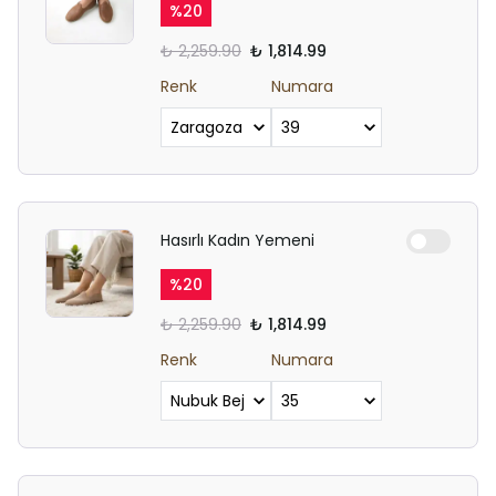
%
20
₺ 2,259.90
₺ 1,814.99
Renk
Numara
Hasırlı Kadın Yemeni
%
20
₺ 2,259.90
₺ 1,814.99
Renk
Numara