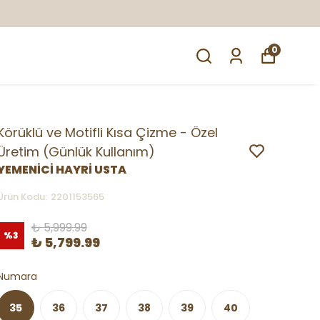
0
Körüklü ve Motifli Kısa Çizme - Özel
Üretim (Günlük Kullanım)
YEMENİCİ HAYRİ USTA
Ürün Kodu
:
2201153565
₺ 5,999.99
%
3
₺ 5,799.99
Numara
35
36
37
38
39
40