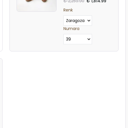
₺ 2,259.90
₺ 1,814.99
Renk
Numara