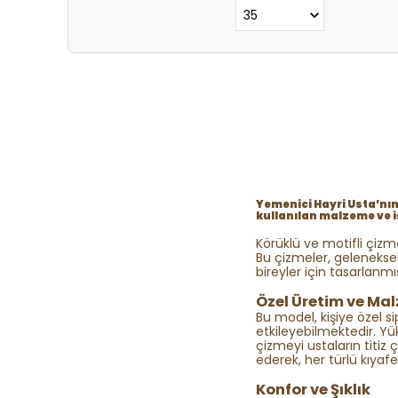
Yemenici Hayri Usta’nın
kullanılan malzeme ve i
Körüklü ve motifli çizm
Bu çizmeler, gelenekse
bireyler için tasarlanmış
Özel Üretim ve Mal
Bu model, kişiye özel sip
etkileyebilmektedir. Yü
çizmeyi ustaların titiz 
ederek, her türlü kıya
Konfor ve Şıklık