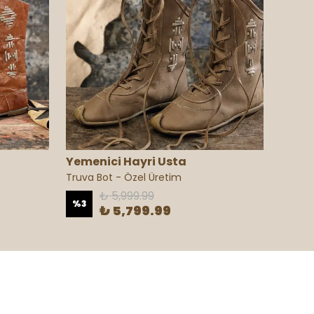
Yemenici Hayri Usta
Yemen
Truva Bot - Özel Üretim
Göğeba
₺ 5,999.99
%
3
₺ 5,799.99
₺ 5,