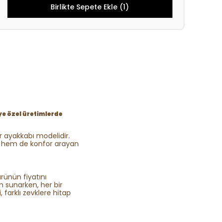
Birlikte Sepete Ekle (1)
ye özel üretimlerde
ir ayakkabı modelidir.
ik hem de konfor arayan
ürünün fiyatını
m sunarken, her bir
, farklı zevklere hitap