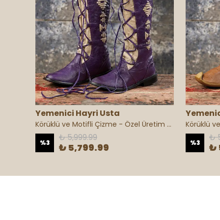
Yemenici Hayri Usta
Yemenic
Geleneksel Binici Okçuluk Burunlu Çizme - Özel Üretim
Körüklü ve Motifli Çizme - Özel Üretim (Günlük Kullanım)
Körüklü ve
₺ 5,999.99
₺ 
%
3
%
3
₺ 5,799.99
₺ 