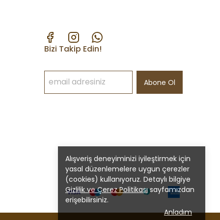
Bizi Takip Edin!
Abone Ol
Alışveriş deneyiminizi iyileştirmek için
yasal düzenlemelere uygun çerezler
(cookies) kullanıyoruz. Detaylı bilgiye
Gizlilik ve Çerez Politikası
sayfamızdan
erişebilirsiniz.
Anladım