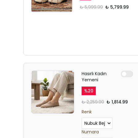
₺ 5,999.99
₺ 5,799.99
Hasırlı Kadın
Yemeni
%
20
₺ 2,259.90
₺ 1,814.99
Renk
Numara