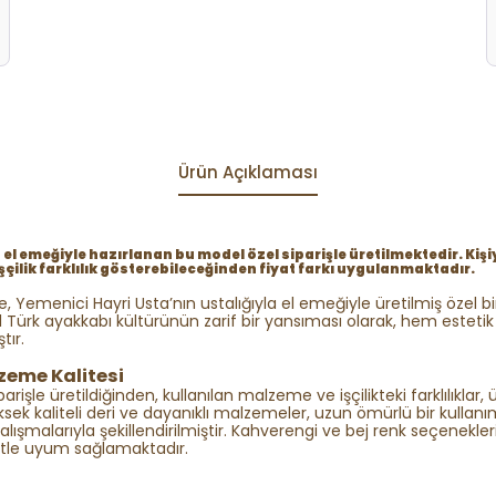
Ürün Açıklaması
 el emeğiyle hazırlanan bu model özel siparişle üretilmektedir. Kişi
şçilik farklılık gösterebileceğinden fiyat farkı uygulanmaktadır.
e, Yemenici Hayri Usta’nın ustalığıyla el emeğiyle üretilmiş özel b
l Türk ayakkabı kültürünün zarif bir yansıması olarak, hem estet
tır.
zeme Kalitesi
arişle üretildiğinden, kullanılan malzeme ve işçilikteki farklılıklar, 
ksek kaliteli deri ve dayanıklı malzemeler, uzun ömürlü bir kullanı
çalışmalarıyla şekillendirilmiştir. Kahverengi ve bej renk seçenekleri
fetle uyum sağlamaktadır.