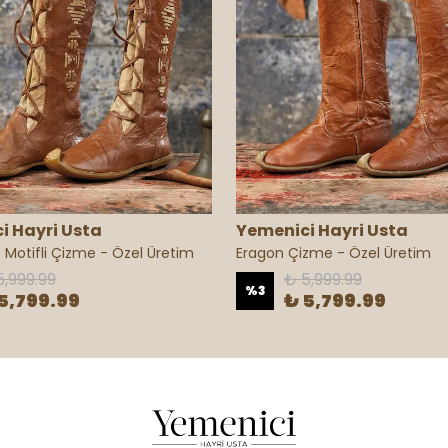
i Hayri Usta
Yemenici Hayri Usta
 Motifli Çizme - Özel Üretim
Eragon Çizme - Özel Üretim
5,999.99
₺ 5,999.99
%
3
5,799.99
₺ 5,799.99