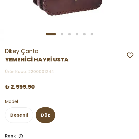
Dikey Çanta
YEMENİCİ HAYRİ USTA
Ürün Kodu
:
2200001244
₺ 2,999.90
Model
Desenli
Düz
Renk