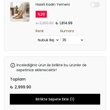
Hasırlı Kadın Yemeni
%
20
₺ 2,259.90
₺ 1,814.99
Renk
Numara
İncelediğiniz ürün ile birlikte bu ürünler de
sepetinize eklenecektir!
Toplam
₺ 2,999.90
Birlikte Sepete Ekle (1)