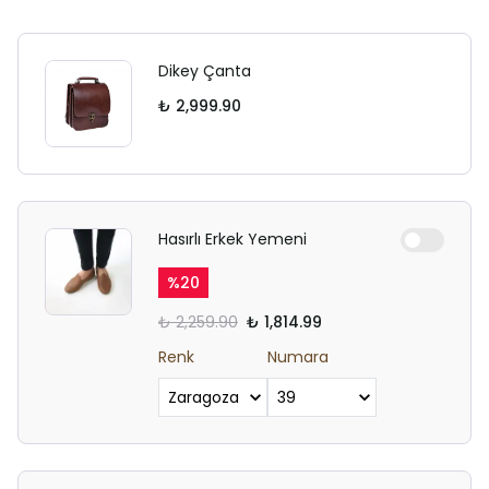
Dikey Çanta
₺ 2,999.90
Hasırlı Erkek Yemeni
%
20
₺ 2,259.90
₺ 1,814.99
Renk
Numara