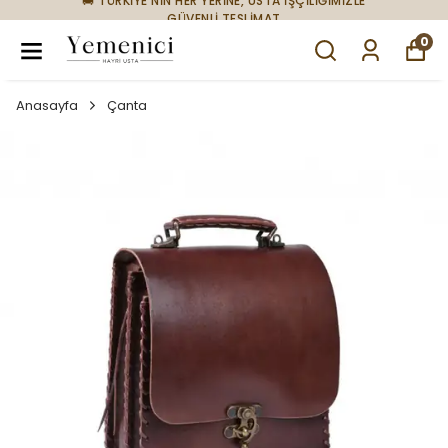
🚚 TÜRKİYE'NİN HER YERİNE, USTA İŞÇİLİĞİMİZLE
GÜVENLİ TESLİMAT
0
Anasayfa
Çanta