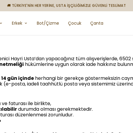
🚚 TÜRKİYE'NİN HER YERİNE, USTA İŞÇİLİĞİMİZLE GÜVENLİ TESLİMAT
Erkek
Bot/Çizme
Çocuk
Çanta
enici Hayri Usta’dan yapacağınız tüm alışverişlerde, 6502 
önetmeliği
hükümlerine uygun olarak iade hakkınız bulun
n
14 gün içinde
herhangi bir gerekçe göstermeksizin cayma 
k (e-posta, iadeli taahhütlü posta veya sistemimiz üzerinde
ve faturası ile birlikte,
labilir
durumda olması gerekmektedir.
aturası düzenlenmesi zorunludur.
r