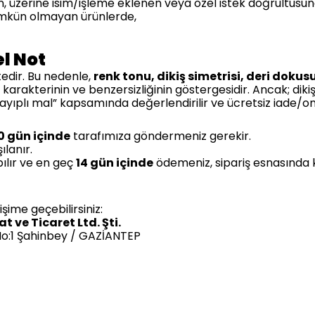
ılan, üzerine isim/işleme eklenen veya özel istek doğrultusu
mümkün olmayan ürünlerde,
el Not
ktedir. Bu nedenle,
renk tonu, dikiş simetrisi, deri dokus
 karakterinin ve benzersizliğinin göstergesidir. Ancak; diki
ayıplı mal” kapsamında değerlendirilir ve ücretsiz iade/on
0 gün içinde
tarafımıza göndermeniz gerekir.
lanır.
pılır ve en geç
14 gün içinde
ödemeniz, sipariş esnasında 
işime geçebilirsiniz:
 ve Ticaret Ltd. Şti.
 No:1 Şahinbey / GAZİANTEP