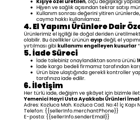
Kişiye özel üretilen
, ölçü değişikliği yap
Hijyen ve sağlık açısından tekrar satışı 
Kullanım sonrası değerini yitiren ürünlerde,
cayma hakkı kullanılamaz.
4. El Yapımı Ürünlere Dair Öz
Ürünlerimiz el işçiliği ile doğal deriden üretilme
olabilir. Bu özellikler ürünün
ayıp
değil, el yapımı
yırtılması gibi
kullanımı engelleyen kusurlar
“
5. İade Süreci
İade talebiniz onaylandıktan sonra ürünü
1
İade kargo bedeli firmamız tarafından karşı
Ürün bize ulaştığında gerekli kontroller ya
tarafınıza iade edilir.
6. İletişim
Her türlü iade, değişim ve şikâyet için bizimle ilet
Yemenici Hayri Usta Ayakkabı Ürünleri İmalat
Adres: Kozluca Mah. Kozluca Cad. No:41 İç Kapı
Telefon: {{sellerInfo.merchantPhone}}
E-posta: {{sellerInfo.senderEmail}}