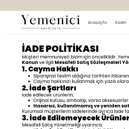
Anasayfa
Kadın
İADE POLİTİKASI
Müşteri memnuniyeti bizim için önceliklidir. Yem
Kanun
ve ilgili
Mesafeli Satış Sözleşmeleri Y
1. Cayma Hakkı
Siparişinizi teslim aldığınız tarihten itibare
Cayma hakkınızı kullanmak için yazılı olara
2. İade Şartları
İade edilecek ürünlerin;
Orijinal kutusu, ambalajı, varsa aksesuarları 
Hasarsız, kullanılmamış ve yeniden satı
Kurumsal müşterilerin iadelerinde ayrıca iade f
3. İade Edilemeyecek Ürünle
Mesafeli Satış Yönetmeliği uyarınca;