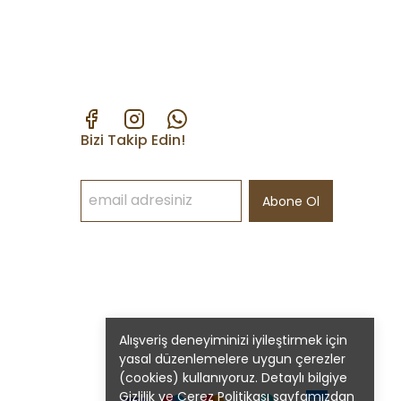
Bizi Takip Edin!
Abone Ol
Alışveriş deneyiminizi iyileştirmek için
yasal düzenlemelere uygun çerezler
(cookies) kullanıyoruz. Detaylı bilgiye
Gizlilik ve Çerez Politikası
sayfamızdan