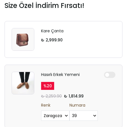
Size Özel İndirim Fırsatı!
Kare Çanta
₺ 2,999.90
Hasırlı Erkek Yemeni
%
20
₺ 2,259.90
₺ 1,814.99
Renk
Numara