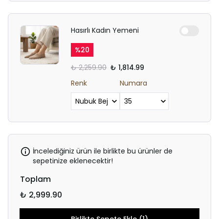
Hasırlı Kadın Yemeni
%
20
₺ 2,259.90
₺ 1,814.99
Renk
Numara
İncelediğiniz ürün ile birlikte bu ürünler de
sepetinize eklenecektir!
Toplam
₺ 2,999.90