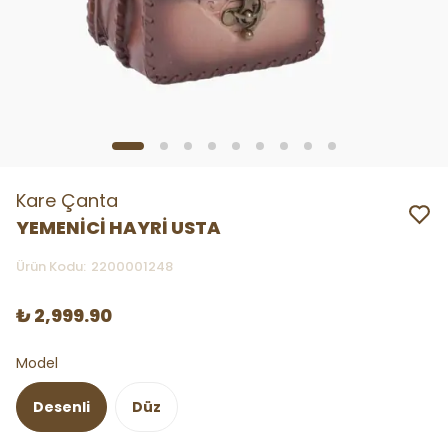
Kare Çanta
YEMENİCİ HAYRİ USTA
Ürün Kodu
:
2200001248
₺ 2,999.90
Model
Desenli
Düz