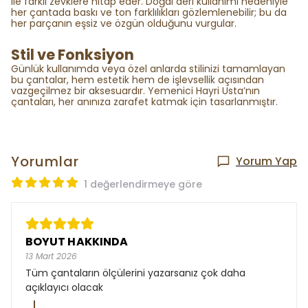
ile farklı zevklere hitap eder. Doğal deri kullanımı nedeniyle
her çantada baskı ve ton farklılıkları gözlemlenebilir; bu da
her parçanın eşsiz ve özgün olduğunu vurgular.
Stil ve Fonksiyon
Günlük kullanımda veya özel anlarda stilinizi tamamlayan
bu çantalar, hem estetik hem de işlevsellik açısından
vazgeçilmez bir aksesuardır. Yemenici Hayri Usta’nın
çantaları, her anınıza zarafet katmak için tasarlanmıştır.
Yorumlar
Yorum Yap
1 değerlendirmeye göre
BOYUT HAKKINDA
13 Mart 2026
Tüm çantaların ölçülerini yazarsanız çok daha
açıklayıcı olacak