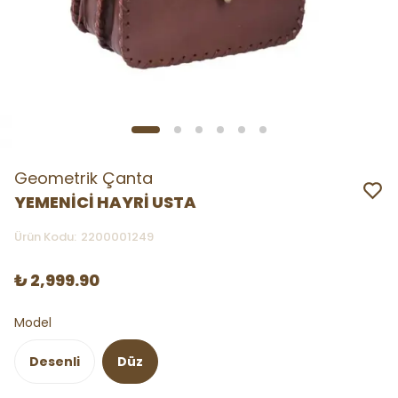
Geometrik Çanta
YEMENİCİ HAYRİ USTA
Ürün Kodu
:
2200001249
₺ 2,999.90
Model
Desenli
Düz