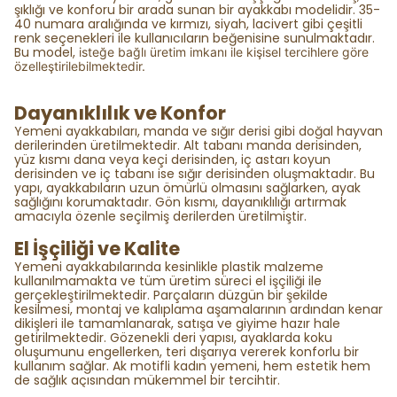
şıklığı ve konforu bir arada sunan bir ayakkabı modelidir. 35-
40 numara aralığında ve kırmızı, siyah, lacivert gibi çeşitli
renk seçenekleri ile kullanıcıların beğenisine sunulmaktadır.
Bu model,
isteğe bağlı üretim imkanı ile kişisel tercihlere göre
özelleştirilebilmektedir.
Dayanıklılık ve Konfor
Yemeni ayakkabıları, manda ve sığır derisi gibi doğal hayvan
derilerinden üretilmektedir. Alt tabanı manda derisinden,
yüz kısmı dana veya keçi derisinden, iç astarı koyun
derisinden ve iç tabanı ise sığır derisinden oluşmaktadır. Bu
yapı, ayakkabıların uzun ömürlü olmasını sağlarken, ayak
sağlığını korumaktadır. Gön kısmı, dayanıklılığı artırmak
amacıyla özenle seçilmiş derilerden üretilmiştir.
El İşçiliği ve Kalite
Yemeni ayakkabılarında kesinlikle plastik malzeme
kullanılmamakta ve tüm üretim süreci el işçiliği ile
gerçekleştirilmektedir. Parçaların düzgün bir şekilde
kesilmesi, montaj ve kalıplama aşamalarının ardından kenar
dikişleri ile tamamlanarak, satışa ve giyime hazır hale
getirilmektedir. Gözenekli deri yapısı, ayaklarda koku
oluşumunu engellerken, teri dışarıya vererek konforlu bir
kullanım sağlar. Ak motifli kadın yemeni, hem estetik hem
de sağlık açısından mükemmel bir tercihtir.