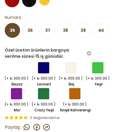
Numara
35
36
37
38
39
40
Özel üretim ürünlerin kargoya
verilme süresi 15 iş günüdür.
(+ ₺ 300.00 )
(+ ₺ 300.00 )
(+ ₺ 300.00 )
(+ ₺ 300.00 )
Beyaz
Lacivert
Bej
Yeşil
(+ ₺ 300.00 )
(+ ₺ 300.00 )
(+ ₺ 300.00 )
Mor
Crazy Yeşil
Kırışık Kahverengi
2 değerlendirme
Paylaş
: