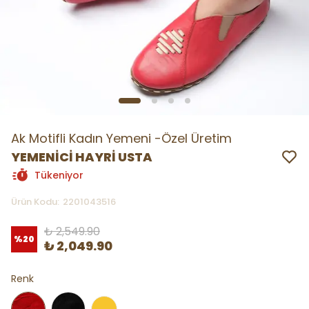
Ak Motifli Kadın Yemeni -Özel Üretim
YEMENİCİ HAYRİ USTA
Tükeniyor
Ürün Kodu
:
2201043516
₺ 2,549.90
%
20
₺ 2,049.90
Renk