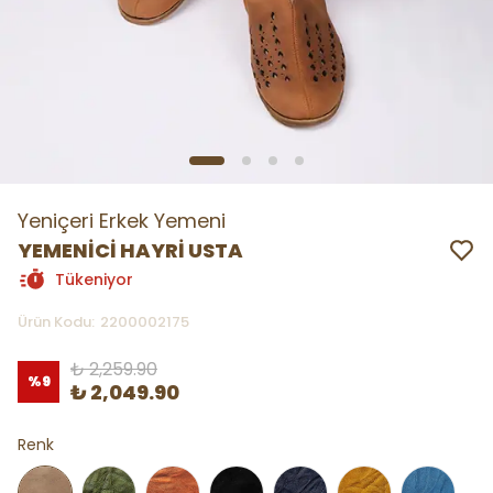
Yeniçeri Erkek Yemeni
YEMENİCİ HAYRİ USTA
Tükeniyor
Ürün Kodu
:
2200002175
₺ 2,259.90
%
9
₺ 2,049.90
Renk