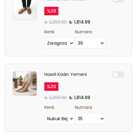
%
20
₺ 2,259.90
₺ 1,814.99
Renk
Numara
Hasırlı Kadın Yemeni
%
20
₺ 2,259.90
₺ 1,814.99
Renk
Numara