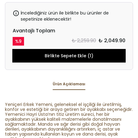
İncelediğiniz ürün ile birlikte bu ürünler de
sepetinize eklenecektir!
Avantajlı Toplam
₺ 2,259.90
₺ 2,049.90
%
9
Birlikte Sepete Ekle (1)
Ürün Açıklaması
Yeniçeri Erkek Yemeni, geleneksel el işçiliği ile üretilmiş,
konfor ve estetiği bir araya getiren bir ayakkabı seçeneğidir.
Yemenici Hayri Usta’nın titiz üretim süreci, her bir
ayakkabının yüksek kaliteli malzemelerle donatılmasını
sağlamaktadır. Manda ve sığır derisi gibi doğal hayvan
derileri, ayakkabının dayanıklılığını artırırken, iç astar ve
taban yapısında kullanılan koyun ve dana derisi, ayak