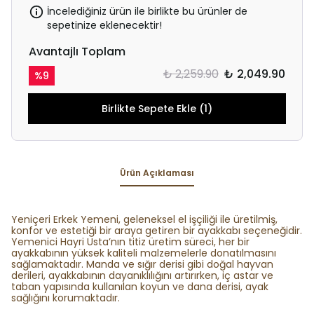
İncelediğiniz ürün ile birlikte bu ürünler de
sepetinize eklenecektir!
Avantajlı Toplam
₺ 2,259.90
₺ 2,049.90
%
9
Birlikte Sepete Ekle (1)
Ürün Açıklaması
Yeniçeri Erkek Yemeni, geleneksel el işçiliği ile üretilmiş,
konfor ve estetiği bir araya getiren bir ayakkabı seçeneğidir.
Yemenici Hayri Usta’nın titiz üretim süreci, her bir
ayakkabının yüksek kaliteli malzemelerle donatılmasını
sağlamaktadır. Manda ve sığır derisi gibi doğal hayvan
derileri, ayakkabının dayanıklılığını artırırken, iç astar ve
taban yapısında kullanılan koyun ve dana derisi, ayak
sağlığını korumaktadır.