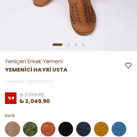
Yeniçeri Erkek Yemeni
YEMENİCİ HAYRİ USTA
Ürün Kodu
:
2200002174
₺ 2,259.90
%
9
₺ 2,049.90
Renk