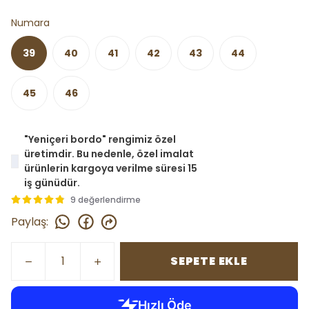
Numara
39
40
41
42
43
44
45
46
"Yeniçeri bordo" rengimiz özel
üretimdir. Bu nedenle, özel imalat
ürünlerin kargoya verilme süresi 15
iş günüdür.
9 değerlendirme
Paylaş
:
SEPETE EKLE