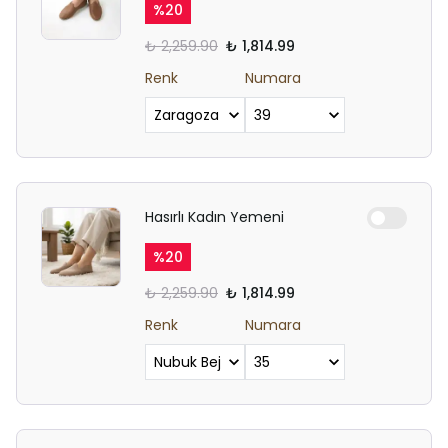
%
20
₺ 2,259.90
₺ 1,814.99
Renk
Numara
Hasırlı Kadın Yemeni
%
20
₺ 2,259.90
₺ 1,814.99
Renk
Numara