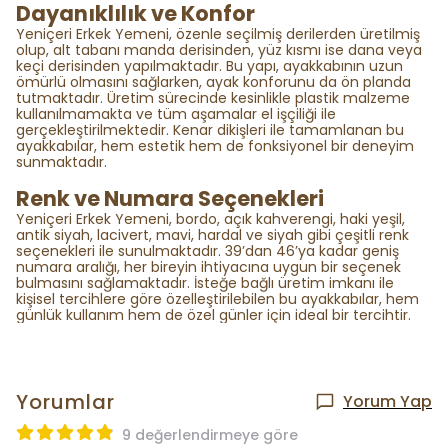
Dayanıklılık ve Konfor
Yeniçeri Erkek Yemeni, özenle seçilmiş derilerden üretilmiş
olup, alt tabanı manda derisinden, yüz kısmı ise dana veya
keçi derisinden yapılmaktadır. Bu yapı, ayakkabının uzun
ömürlü olmasını sağlarken, ayak konforunu da ön planda
tutmaktadır. Üretim sürecinde kesinlikle plastik malzeme
kullanılmamakta ve tüm aşamalar el işçiliği ile
gerçekleştirilmektedir. Kenar dikişleri ile tamamlanan bu
ayakkabılar, hem estetik hem de fonksiyonel bir deneyim
sunmaktadır.
Renk ve Numara Seçenekleri
Yeniçeri Erkek Yemeni, bordo, açık kahverengi, haki yeşil,
antik siyah, lacivert, mavi, hardal ve siyah gibi çeşitli renk
seçenekleri ile sunulmaktadır. 39’dan 46’ya kadar geniş
numara aralığı, her bireyin ihtiyacına uygun bir seçenek
bulmasını sağlamaktadır. İsteğe bağlı üretim imkanı ile
kişisel tercihlere göre özelleştirilebilen bu ayakkabılar, hem
günlük kullanım hem de özel günler için ideal bir tercihtir.
Yorumlar
Yorum Yap
9 değerlendirmeye göre