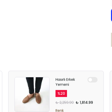
Hasırlı Erkek
Yemeni
%
20
₺ 2,259.90
₺ 1,814.99
Renk