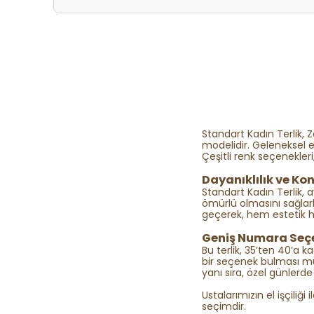
Standart Kadın Terlik, Za
modelidir. Geleneksel el 
Çeşitli renk seçenekler
Dayanıklılık ve Ko
Standart Kadın Terlik, 
ömürlü olmasını sağlarke
geçerek, hem estetik 
Geniş Numara Seçe
Bu terlik, 35’ten 40’a 
bir seçenek bulması müm
yanı sıra, özel günlerd
Ustalarımızın el işçiliğ
seçimdir.