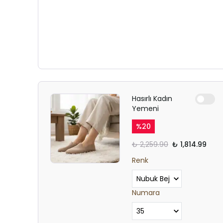
Hasırlı Kadın
Yemeni
%
20
₺ 2,259.90
₺ 1,814.99
Renk
Numara