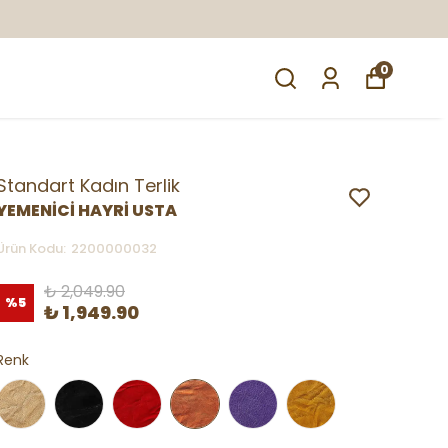
0
Standart Kadın Terlik
YEMENİCİ HAYRİ USTA
Ürün Kodu
:
2200000032
₺ 2,049.90
%
5
₺ 1,949.90
Renk