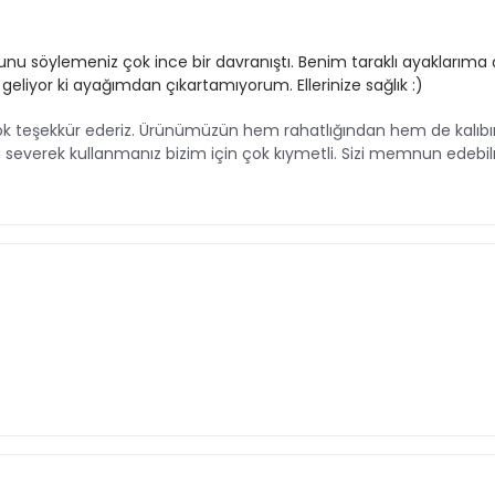
nu söylemeniz çok ince bir davranıştı. Benim taraklı ayaklarıma ç
liyor ki ayağımdan çıkartamıyorum. Ellerinize sağlık :)
ok teşekkür ederiz. Ürünümüzün hem rahatlığından hem de kalıb
nü severek kullanmanız bizim için çok kıymetli. Sizi memnun ed