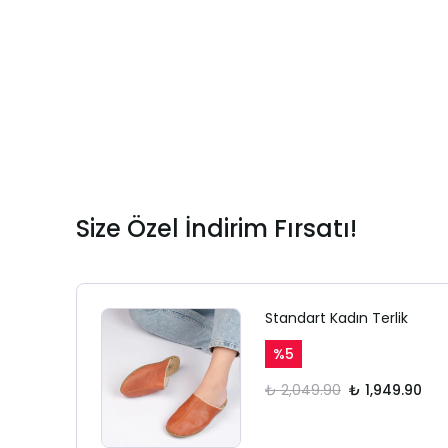
Size Özel İndirim Fırsatı!
Standart Kadın Terlik
%
5
₺ 2,049.90
₺ 1,949.90