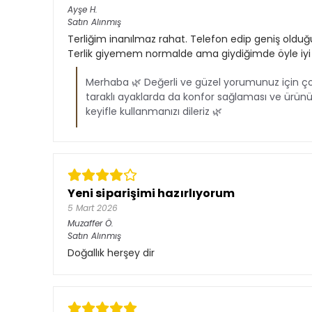
Ayşe
H.
Satın Alınmış
Terliğim inanılmaz rahat. Telefon edip geniş olduğu
Terlik giyemem normalde ama giydiğimde öyle iyi ge
Merhaba 🌿 Değerli ve güzel yorumunuz için ç
taraklı ayaklarda da konfor sağlaması ve ürü
keyifle kullanmanızı dileriz 🌿
Yeni siparişimi hazırlıyorum
5 Mart 2026
Muzaffer
Ö.
Satın Alınmış
Doğallık herşey dir