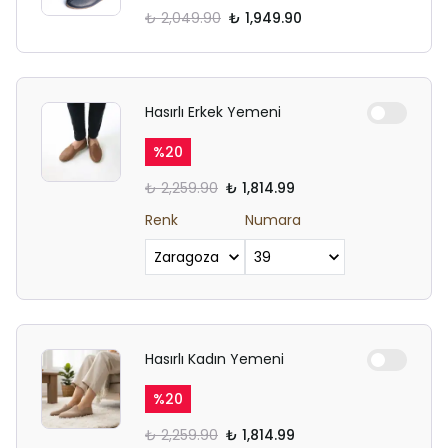
₺ 2,049.90
₺ 1,949.90
Hasırlı Erkek Yemeni
%
20
₺ 2,259.90
₺ 1,814.99
Renk
Numara
Hasırlı Kadın Yemeni
%
20
₺ 2,259.90
₺ 1,814.99