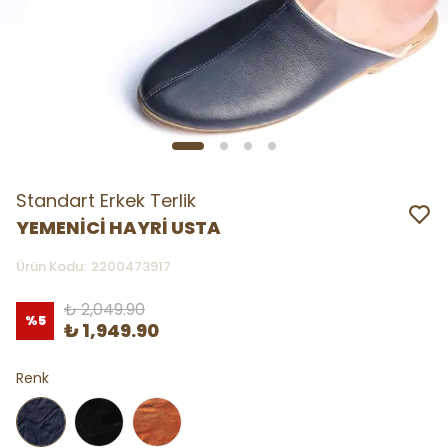
Standart Erkek Terlik
YEMENİCİ HAYRİ USTA
Ürün Kodu
:
2200473917
₺ 2,049.90
%
5
₺ 1,949.90
Renk