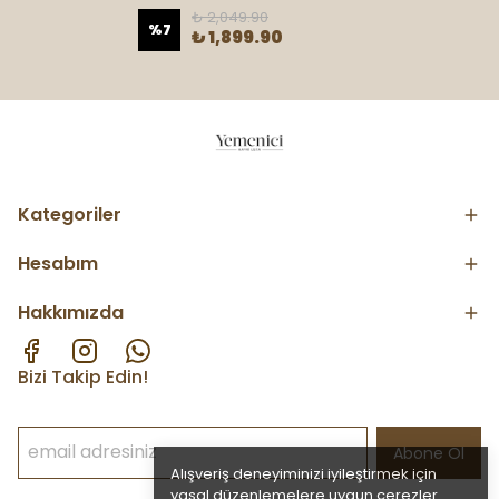
₺ 2,049.90
%
7
₺ 1,899.90
Kategoriler
Hesabım
Hakkımızda
Bizi Takip Edin!
Abone Ol
Alışveriş deneyiminizi iyileştirmek için
yasal düzenlemelere uygun çerezler