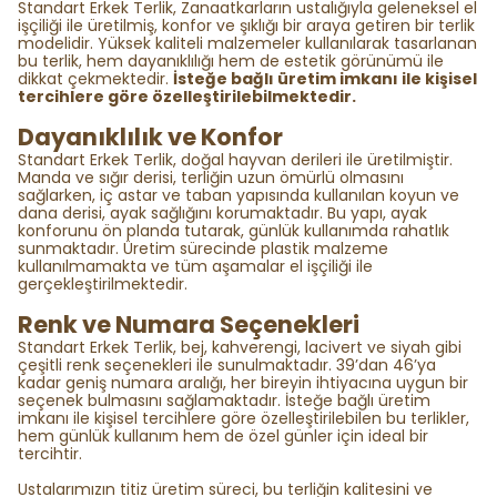
Standart Erkek Terlik, Zanaatkarların ustalığıyla geleneksel el
işçiliği ile üretilmiş, konfor ve şıklığı bir araya getiren bir terlik
modelidir. Yüksek kaliteli malzemeler kullanılarak tasarlanan
bu terlik, hem dayanıklılığı hem de estetik görünümü ile
dikkat çekmektedir.
İsteğe bağlı üretim imkanı ile kişisel
tercihlere göre özelleştirilebilmektedir.
Dayanıklılık ve Konfor
Standart Erkek Terlik, doğal hayvan derileri ile üretilmiştir.
Manda ve sığır derisi, terliğin uzun ömürlü olmasını
sağlarken, iç astar ve taban yapısında kullanılan koyun ve
dana derisi, ayak sağlığını korumaktadır. Bu yapı, ayak
konforunu ön planda tutarak, günlük kullanımda rahatlık
sunmaktadır. Üretim sürecinde plastik malzeme
kullanılmamakta ve tüm aşamalar el işçiliği ile
gerçekleştirilmektedir.
Renk ve Numara Seçenekleri
Standart Erkek Terlik, bej, kahverengi, lacivert ve siyah gibi
çeşitli renk seçenekleri ile sunulmaktadır. 39’dan 46’ya
kadar geniş numara aralığı, her bireyin ihtiyacına uygun bir
seçenek bulmasını sağlamaktadır. İsteğe bağlı üretim
imkanı ile kişisel tercihlere göre özelleştirilebilen bu terlikler,
hem günlük kullanım hem de özel günler için ideal bir
tercihtir.
Ustalarımızın titiz üretim süreci, bu terliğin kalitesini ve