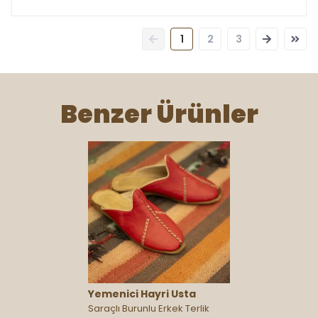
1
2
3
Benzer Ürünler
Yemenici Hayri Usta
Saraçlı Burunlu Erkek Terlik