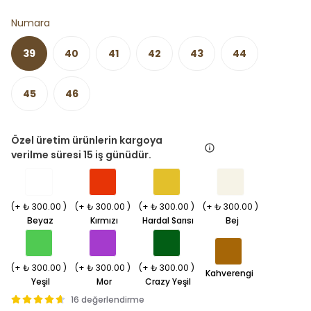
Numara
39
40
41
42
43
44
45
46
Özel üretim ürünlerin kargoya
verilme süresi 15 iş günüdür.
(+ ₺ 300.00 )
(+ ₺ 300.00 )
(+ ₺ 300.00 )
(+ ₺ 300.00 )
Beyaz
Kırmızı
Hardal Sarısı
Bej
(+ ₺ 300.00 )
(+ ₺ 300.00 )
(+ ₺ 300.00 )
Kahverengi
Yeşil
Mor
Crazy Yeşil
16 değerlendirme