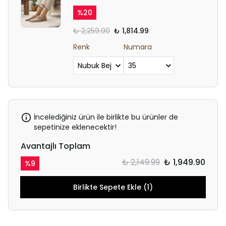
%
20
₺ 2,259.90
₺ 1,814.99
Renk
Numara
İncelediğiniz ürün ile birlikte bu ürünler de
sepetinize eklenecektir!
Avantajlı Toplam
₺ 2,149.99
₺ 1,949.90
%
9
Birlikte Sepete Ekle (1)