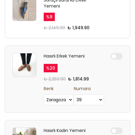
Saraçlı Burunlu Erkek
Yemeni
%
9
₺ 2,149.99
₺ 1,949.90
Hasırlı Erkek Yemeni
%
20
₺ 2,259.90
₺ 1,814.99
Renk
Numara
Hasırlı Kadın Yemeni