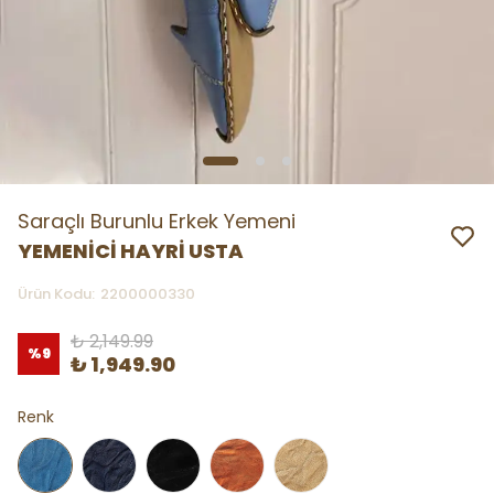
Saraçlı Burunlu Erkek Yemeni
YEMENİCİ HAYRİ USTA
Ürün Kodu
:
2200000330
₺ 2,149.99
%
9
₺ 1,949.90
Renk