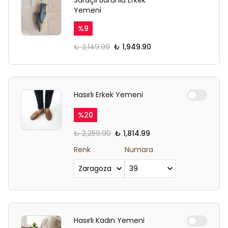
Saraçlı Burunlu Erkek
Yemeni
%
9
₺ 2,149.99
₺ 1,949.90
Hasırlı Erkek Yemeni
%
20
₺ 2,259.90
₺ 1,814.99
Renk
Numara
Hasırlı Kadın Yemeni