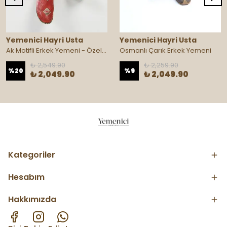
Yemenici Hayri Usta
Yemenici Hayri Usta
Ak Motifli Erkek Yemeni - Özel Üretim
Osmanlı Çarık Erkek Yemeni
₺ 2,549.90
₺ 2,259.90
%
20
%
9
₺ 2,049.90
₺ 2,049.90
Kategoriler
Hesabım
Hakkımızda