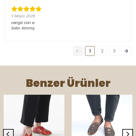
3 Mayıs 2026
cengiz can
e.
Satın Alınmış
1
2
3
Benzer Ürünler