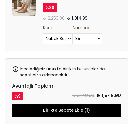
%
20
₺ 2,259.90
₺ 1,814.99
Renk
Numara
İncelediğiniz ürün ile birlikte bu ürünler de
sepetinize eklenecektir!
Avantajlı Toplam
₺ 2,149.99
₺ 1,949.90
%
9
Birlikte Sepete Ekle (1)