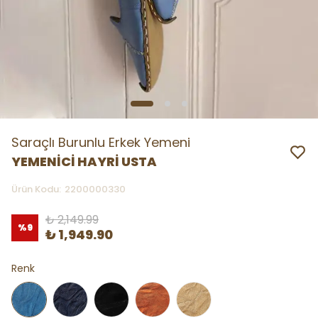
Saraçlı Burunlu Erkek Yemeni
YEMENİCİ HAYRİ USTA
Ürün Kodu
:
2200000330
₺ 2,149.99
%
9
₺ 1,949.90
Renk