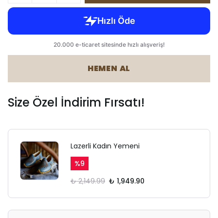
HEMEN AL
Size Özel İndirim Fırsatı!
Lazerli Kadın Yemeni
%
9
₺ 2,149.99
₺ 1,949.90