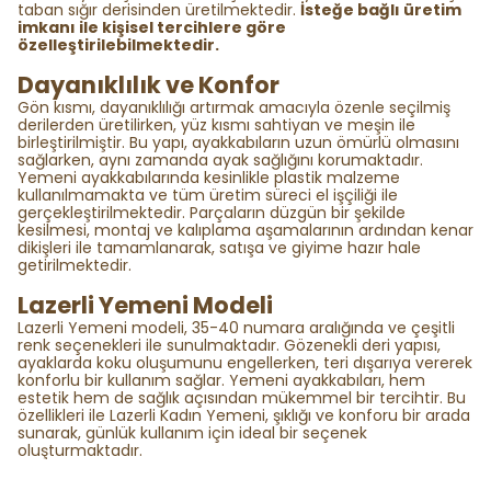
taban sığır derisinden üretilmektedir.
İsteğe bağlı üretim
imkanı ile kişisel tercihlere göre
özelleştirilebilmektedir.
Dayanıklılık ve Konfor
Gön kısmı, dayanıklılığı artırmak amacıyla özenle seçilmiş
derilerden üretilirken, yüz kısmı sahtiyan ve meşin ile
birleştirilmiştir. Bu yapı, ayakkabıların uzun ömürlü olmasını
sağlarken, aynı zamanda ayak sağlığını korumaktadır.
Yemeni ayakkabılarında kesinlikle plastik malzeme
kullanılmamakta ve tüm üretim süreci el işçiliği ile
gerçekleştirilmektedir. Parçaların düzgün bir şekilde
kesilmesi, montaj ve kalıplama aşamalarının ardından kenar
dikişleri ile tamamlanarak, satışa ve giyime hazır hale
getirilmektedir.
Lazerli Yemeni Modeli
Lazerli Yemeni modeli, 35-40 numara aralığında ve çeşitli
renk seçenekleri ile sunulmaktadır. Gözenekli deri yapısı,
ayaklarda koku oluşumunu engellerken, teri dışarıya vererek
konforlu bir kullanım sağlar. Yemeni ayakkabıları, hem
estetik hem de sağlık açısından mükemmel bir tercihtir. Bu
özellikleri ile Lazerli Kadın Yemeni, şıklığı ve konforu bir arada
sunarak, günlük kullanım için ideal bir seçenek
oluşturmaktadır.