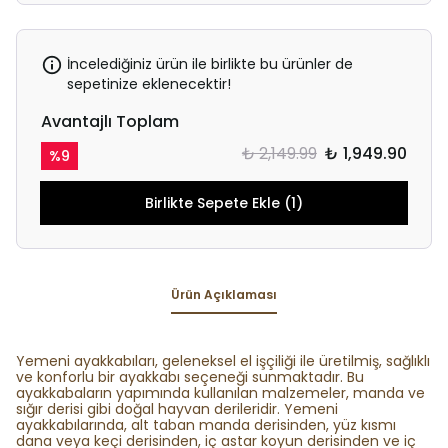
İncelediğiniz ürün ile birlikte bu ürünler de
sepetinize eklenecektir!
Avantajlı Toplam
₺ 2,149.99
₺ 1,949.90
%
9
Birlikte Sepete Ekle (1)
Ürün Açıklaması
Yemeni ayakkabıları, geleneksel el işçiliği ile üretilmiş, sağlıklı
ve konforlu bir ayakkabı seçeneği sunmaktadır. Bu
ayakkabaların yapımında kullanılan malzemeler, manda ve
sığır derisi gibi doğal hayvan derileridir. Yemeni
ayakkabılarında, alt taban manda derisinden, yüz kısmı
dana veya keçi derisinden, iç astar koyun derisinden ve iç