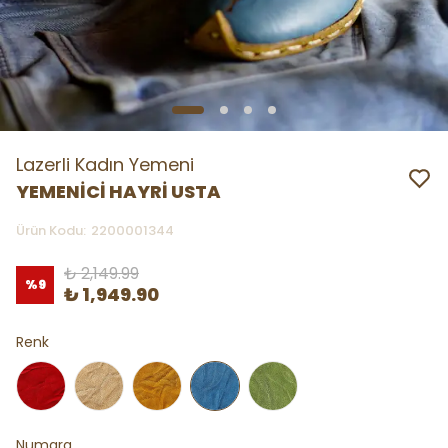
Lazerli Kadın Yemeni
YEMENİCİ HAYRİ USTA
Ürün Kodu
:
2200001344
₺ 2,149.99
%
9
₺ 1,949.90
Renk
Numara