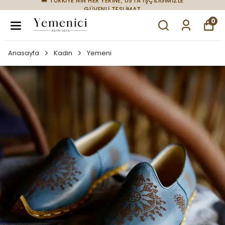
🚚 TÜRKİYE'NİN HER YERİNE, USTA İŞÇİLİĞİMİZLE
GÜVENLİ TESLİMAT
0
Anasayfa
Kadın
Yemeni