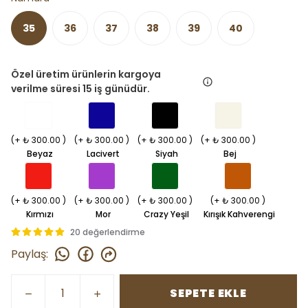
35
36
37
38
39
40
Özel üretim ürünlerin kargoya
verilme süresi 15 iş günüdür.
(+ ₺ 300.00 )
(+ ₺ 300.00 )
(+ ₺ 300.00 )
(+ ₺ 300.00 )
Beyaz
Lacivert
Siyah
Bej
(+ ₺ 300.00 )
(+ ₺ 300.00 )
(+ ₺ 300.00 )
(+ ₺ 300.00 )
Kırmızı
Mor
Crazy Yeşil
Kırışık Kahverengi
20 değerlendirme
Paylaş
:
SEPETE EKLE