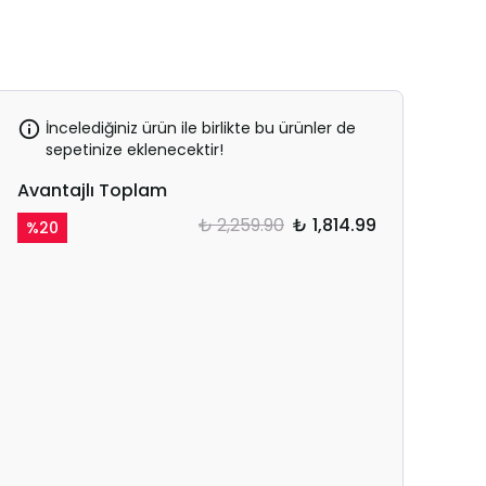
İncelediğiniz ürün ile birlikte bu ürünler de
sepetinize eklenecektir!
Avantajlı Toplam
₺ 2,259.90
₺ 1,814.99
%
20