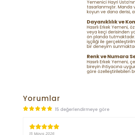
Yemenici Hayri Usta’nın 
tasarlanmıştır. Manda ve
koyun ve dana derisi, a
Dayanıklılık ve Ko
Hasırlı Erkek Yemeni, ö
veya keçi derisinden y
ön planda tutmaktadır.
işçiliği ile gerçekleşt
bir deneyim sunmaktad
Renk ve Numara Se
Hasırlı Erkek Yemeni, ç
bireyin ihtiyacına uygu
göre özelleştirilebilen 
Yorumlar
15 değerlendirmeye göre
15 Mayıs 2026