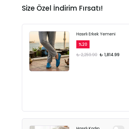
Size Özel İndirim Fırsatı!
Hasırlı Erkek Yemeni
%
20
₺ 2,259.90
₺ 1,814.99
Hasırlı Kadın