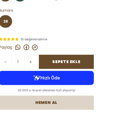
Numara
39
15 değerlendirme
Paylaş
:
SEPETE EKLE
HEMEN AL