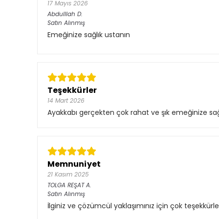
17 Mayıs 2026
Abdulllah
D.
Satın Alınmış
Emeğinize sağlık ustanın
Teşekkürler
14 Mart 2026
Ayakkabı gerçekten çok rahat ve şık emeğinize sağl
Memnuniyet
21 Kasım 2025
TOLGA REŞAT
A.
Satın Alınmış
İlginiz ve çözümcül yaklaşımınız için çok teşekkürler