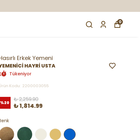
0
Hasırlı Erkek Yemeni
YEMENİCİ HAYRİ USTA
Tükeniyor
Ürün Kodu
:
2200003055
₺ 2,259.90
%
20
₺ 1,814.99
Renk