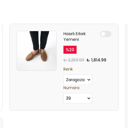
Hasırlı Erkek
Yemeni
%
20
₺ 2,259.90
₺ 1,814.99
Renk
Numara