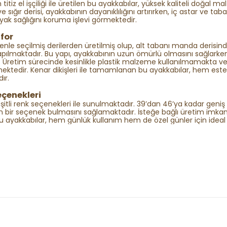
titiz el işçiliği ile üretilen bu ayakkabılar, yüksek kaliteli doğal m
 sığır derisi, ayakkabının dayanıklılığını artırırken, iç astar ve tab
yak sağlığını koruma işlevi görmektedir.
nfor
zenle seçilmiş derilerden üretilmiş olup, alt tabanı manda derisin
apılmaktadır. Bu yapı, ayakkabının uzun ömürlü olmasını sağlark
 Üretim sürecinde kesinlikle plastik malzeme kullanılmamakta v
irilmektedir. Kenar dikişleri ile tamamlanan bu ayakkabılar, hem es
ır.
çenekleri
eşitli renk seçenekleri ile sunulmaktadır. 39’dan 46’ya kadar geniş
n bir seçenek bulmasını sağlamaktadır. İsteğe bağlı üretim imkanı i
bu ayakkabılar, hem günlük kullanım hem de özel günler için ideal b