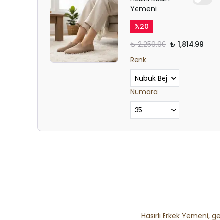
Yemeni
%
20
₺ 2,259.90
₺ 1,814.99
Renk
Numara
Hasırlı Erkek Yemeni, ge