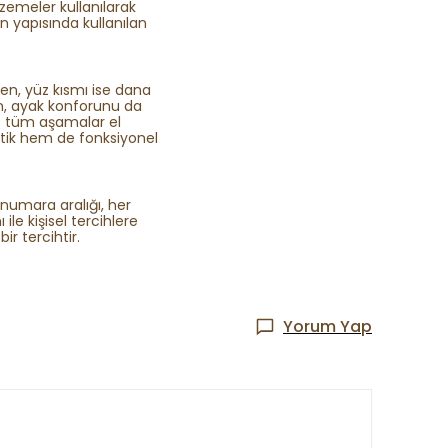
alzemeler kullanılarak
an yapısında kullanılan
den, yüz kısmı ise dana
en, ayak konforunu da
e tüm aşamalar el
tetik hem de fonksiyonel
 numara aralığı, her
le kişisel tercihlere
ir tercihtir.
Yorum Yap