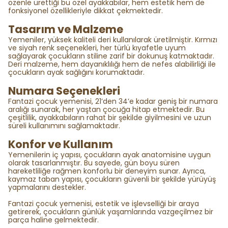
özenle ürettiği bu özel ayakkabılar, hem estetik hem de
fonksiyonel özellikleriyle dikkat çekmektedir.
Tasarım ve Malzeme
Yemeniler, yüksek kaliteli deri kullanılarak üretilmiştir. Kırmızı
ve siyah renk seçenekleri, her türlü kıyafetle uyum
sağlayarak çocukların stiline zarif bir dokunuş katmaktadır.
Deri malzeme, hem dayanıklılığı hem de nefes alabilirliği ile
çocukların ayak sağlığını korumaktadır.
Numara Seçenekleri
Fantazi çocuk yemenisi, 21’den 34’e kadar geniş bir numara
aralığı sunarak, her yaştan çocuğa hitap etmektedir. Bu
çeşitlilik, ayakkabıların rahat bir şekilde giyilmesini ve uzun
süreli kullanımını sağlamaktadır.
Konfor ve Kullanım
Yemenilerin iç yapısı, çocukların ayak anatomisine uygun
olarak tasarlanmıştır. Bu sayede, gün boyu süren
hareketliliğe rağmen konforlu bir deneyim sunar. Ayrıca,
kaymaz taban yapısı, çocukların güvenli bir şekilde yürüyüş
yapmalarını destekler.
Fantazi çocuk yemenisi, estetik ve işlevselliği bir araya
getirerek, çocukların günlük yaşamlarında vazgeçilmez bir
parça haline gelmektedir.