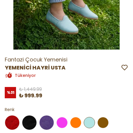
Fantazi Çocuk Yemenisi
YEMENİCİ HAYRİ USTA
Tükeniyor
₺ 1,449.99
%
31
₺ 999.99
Renk