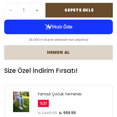
SEPETE EKLE
HEMEN AL
Size Özel İndirim Fırsatı!
Fantazi Çocuk Yemenisi
%
31
₺ 1,449.99
₺ 999.99